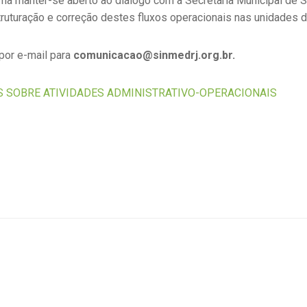
firma manter-se aberto ao diálogo com a Secretaria Municipal d
ruturação e correção destes fluxos operacionais nas unidades 
or e-mail para
comunicacao@sinmedrj.org.br.
 SOBRE ATIVIDADES ADMINISTRATIVO-OPERACIONAIS