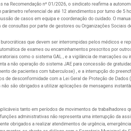
das na Recomendação nº 01/2026, o sindicato reafirma a autonom
parâmetro referencial de até 12 atendimentos por turno de 5 ho
scussão de casos em equipa e coordenação do cuidado. O manual 
 de consultas por parte de gestores ou Organizações Sociais d
 burocráticas que devem ser interrompidas pelos médicos e rep
 automática de exames ou encaminhamentos prescritos por outros 
oratoriais como o sistema GAL , e a vigilância de marcações ou
nta a não operação do sistema JAE para concessão de gratuidad
ento de pacientes com tuberculose) , e a interrupção do preenc
scos de desconformidade com a Lei Geral de Proteção de Dados (
 não são obrigados a utilizar aplicações de mensagens instant
licáveis tanto em períodos de movimentos de trabalhadores quan
unções administrativas não representa uma interrupção da assi
nte obrigados a realizar atendimentos de urgência, emergência 