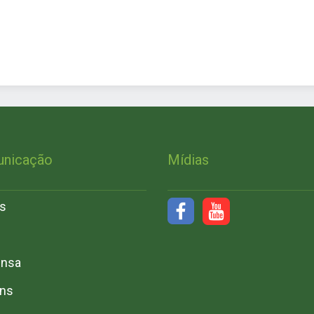
nicação
Mídias
s
ensa
ins