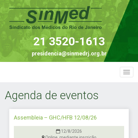
21 3520-1613
presidencia@sinmedrj.org.br
Togg
navi
Agenda de eventos
Assembleia – GHC/HFB 12/08/26
12/8/2026
Online, mediante inscrição