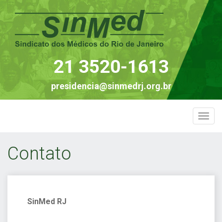
21 3520-1613
presidencia@sinmedrj.org.br
Togg
navi
Contato
SinMed RJ