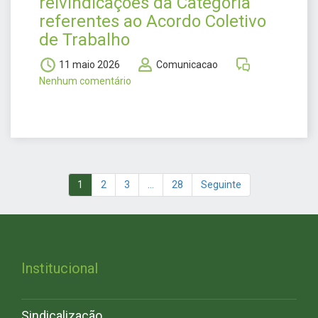
reivindicações da Categoria
referentes ao Acordo Coletivo
de Trabalho
11 maio 2026
Comunicacao
Nenhum comentário
1
2
3
…
28
Seguinte
Institucional
Sindicalização