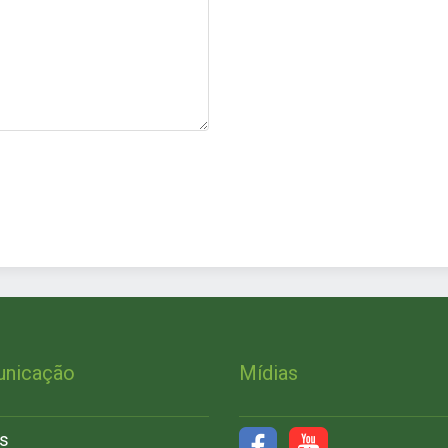
nicação
Mídias
s